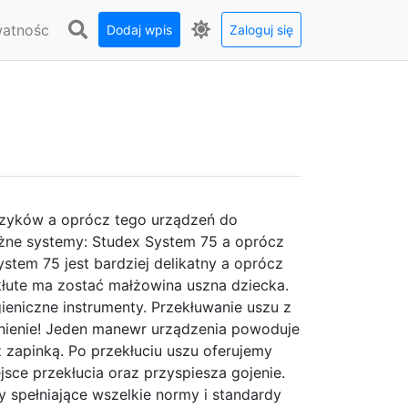
watnośc
Dodaj wpis
Zaloguj się
lczyków a oprócz tego urządzeń do
żne systemy: Studex System 75 a oprócz
stem 75 jest bardziej delikatny a oprócz
kłute ma zostać małżowina uszna dziecka.
ieniczne instrumenty. Przekłuwanie uszu z
nienie! Jeden manewr urządzenia powoduje
z zapinką. Po przekłuciu uszu oferujemy
jsce przekłucia oraz przyspiesza gojenie.
y spełniające wszelkie normy i standardy