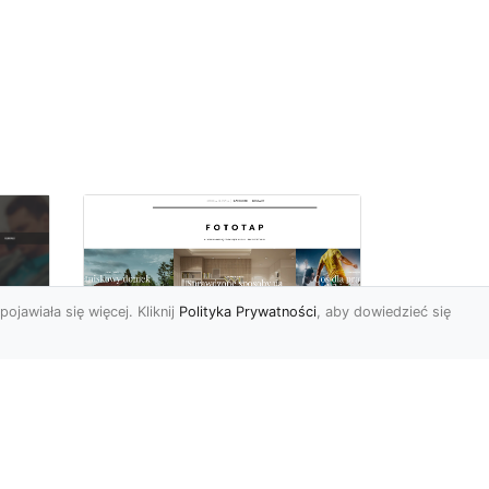
pojawiała się więcej. Kliknij
Polityka Prywatności
, aby dowiedzieć się
y
W swoim domu
poczuj się jak w
u i
Wielkiej Brytanii –
dzięki ozdobom!