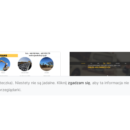
eczka). Niestety nie są jadalne. Kliknij
zgadzam się
, aby ta informacja nie 
rzeglądarki.
ługi Transportowe i
zewóz Materiałów
FHU XMar – Zaufan
dowlanych w
Partner Pomocy
domiu – Oferta MA-
Drogowej w Radomi
RANS
Okolicach