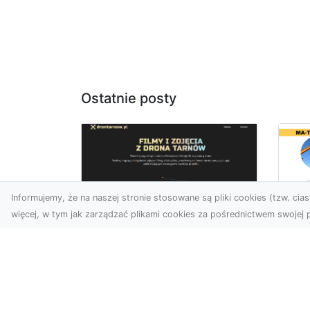
Ostatnie posty
Informujemy, że na naszej stronie stosowane są pliki cookies (tzw. ciast
więcej, w tym jak zarządzać plikami cookies za pośrednictwem swojej p
Us
Zdjęcia z drona
Pr
Tarnów – innowacyjna
Bu
perspektywa dla
Ra
Twoich projektów
T