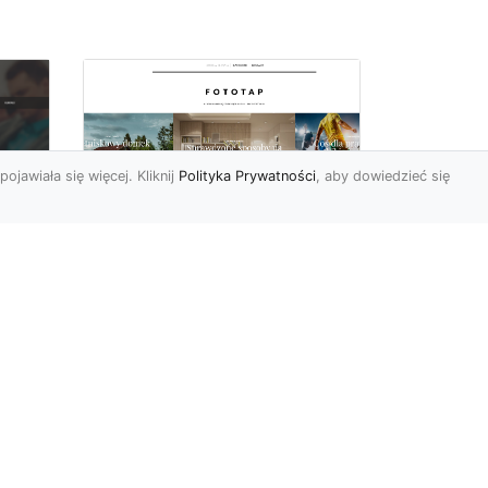
pojawiała się więcej. Kliknij
Polityka Prywatności
, aby dowiedzieć się
y
W swoim domu
poczuj się jak w
u i
Wielkiej Brytanii –
dzięki ozdobom!
Styl angielski w aranżacji
wnętrz znany jest nie od
dziś. Wiele osób bardzo go
nie
docenia za charakt...