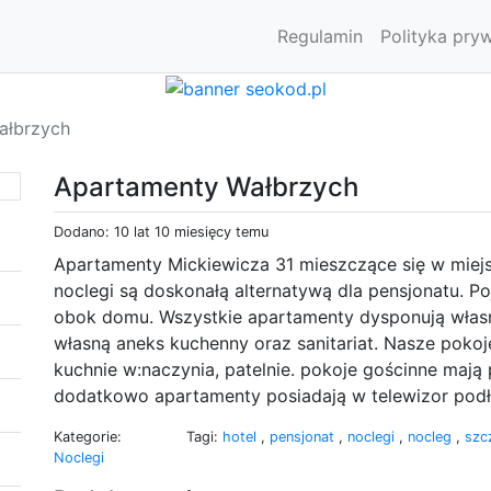
Regulamin
Polityka pry
ałbrzych
Apartamenty Wałbrzych
Dodano: 10 lat 10 miesięcy temu
Apartamenty Mickiewicza 31 mieszczące się w mie
noclegi są doskonałą alternatywą dla pensjonatu. 
obok domu. Wszystkie apartamenty dysponują własn
własną aneks kuchenny oraz sanitariat. Nasze poko
kuchnie w:naczynia, patelnie. pokoje gościnne maj
dodatkowo apartamenty posiadają w telewizor podłą
Kategorie:
Tagi:
hotel
,
pensjonat
,
noclegi
,
nocleg
,
szc
Noclegi