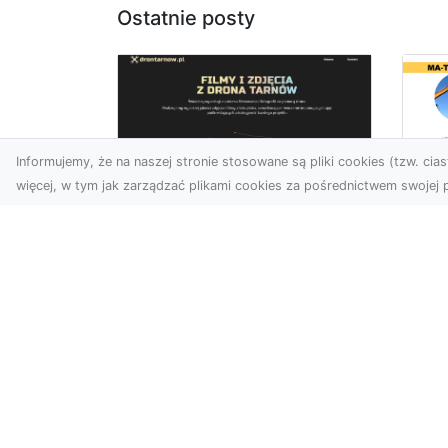
Ostatnie posty
Informujemy, że na naszej stronie stosowane są pliki cookies (tzw. ciast
więcej, w tym jak zarządzać plikami cookies za pośrednictwem swojej p
Us
Zdjęcia z drona
Pr
Tarnów – innowacyjna
Bu
perspektywa dla
Ra
Twoich projektów
T
Fotografia i filmowanie z
Tra
drona otwierają nowe
Bu
możliwości w promocji,
Spr
dokumentacji i analizie
Fi
wizu...
Rad