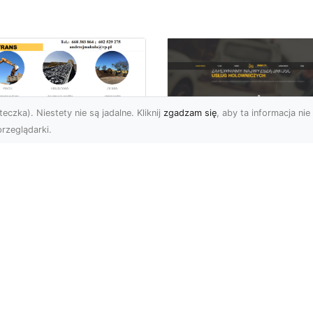
eczka). Niestety nie są jadalne. Kliknij
zgadzam się
, aby ta informacja nie 
rzeglądarki.
ługi Transportowe i
zewóz Materiałów
FHU XMar – Zaufan
dowlanych w
Partner Pomocy
domiu – Oferta MA-
Drogowej w Radomi
RANS
Okolicach
nsport Materiałów
Pomoc Drogowa 24/7 –
dowlanych – Szybko,
Dlaczego Warto Mieć
awnie i Bezpiecznie
Numer Do FHU XMar?
rma MA-TRANS z
Podczas podróży nigdy 
omia oferuj...