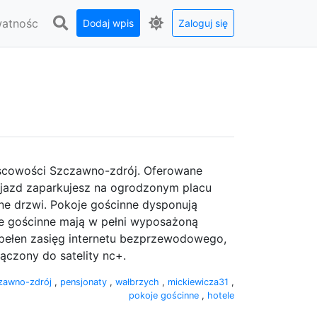
watnośc
Dodaj wpis
Zaloguj się
jscowości Szczawno-zdrój. Oferowane
Pojazd zaparkujesz na ogrodzonym placu
e drzwi. Pokoje gościnne dysponują
je gościnne mają w pełni wyposażoną
ą pełen zasięg internetu bezprzewodowego,
czony do satelity nc+.
zawno-zdrój
,
pensjonaty
,
wałbrzych
,
mickiewicza31
,
pokoje gościnne
,
hotele