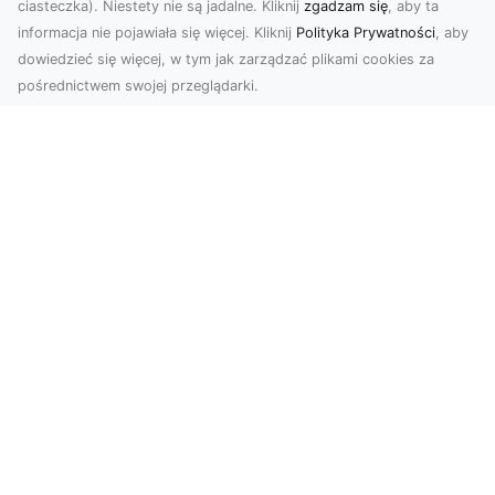
ciasteczka). Niestety nie są jadalne. Kliknij
zgadzam się
, aby ta
informacja nie pojawiała się więcej. Kliknij
Polityka Prywatności
, aby
dowiedzieć się więcej, w tym jak zarządzać plikami cookies za
pośrednictwem swojej przeglądarki.
Zdjęcia z drona Tarnów – innowacyjna
perspektywa dla Twoich projektów
Fotografia i filmowanie z drona otwierają nowe
możliwości w promocji, dokumentacji i analizie
wizu...