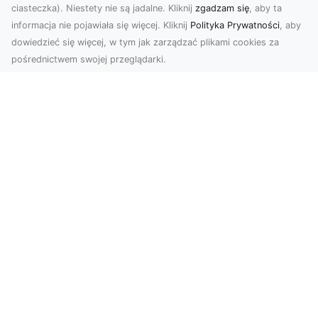
ciasteczka). Niestety nie są jadalne. Kliknij
zgadzam się
, aby ta
informacja nie pojawiała się więcej. Kliknij
Polityka Prywatności
, aby
dowiedzieć się więcej, w tym jak zarządzać plikami cookies za
pośrednictwem swojej przeglądarki.
Zdjęcia z drona Tarnów – innowacyjna
perspektywa dla Twoich projektów
Fotografia i filmowanie z drona otwierają nowe
możliwości w promocji, dokumentacji i analizie
wizu...