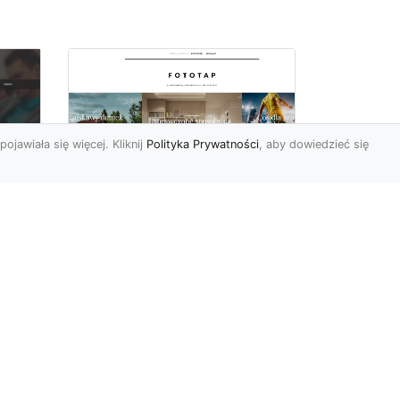
pojawiała się więcej. Kliknij
Polityka Prywatności
, aby dowiedzieć się
y
W swoim domu
poczuj się jak w
u i
Wielkiej Brytanii –
dzięki ozdobom!
Styl angielski w aranżacji
wnętrz znany jest nie od
dziś. Wiele osób bardzo go
nie
docenia za charakt...