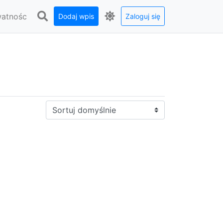
watnośc
Dodaj wpis
Zaloguj się
Sortuj: