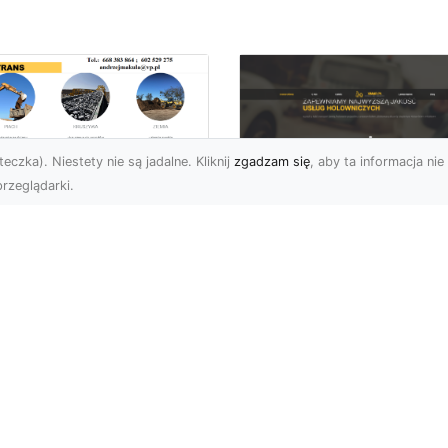
eczka). Niestety nie są jadalne. Kliknij
zgadzam się
, aby ta informacja nie 
rzeglądarki.
ługi Transportowe i
zewóz Materiałów
FHU XMar – Zaufan
dowlanych w
Partner Pomocy
domiu – Oferta MA-
Drogowej w Radomi
RANS
Okolicach
nsport Materiałów
Pomoc Drogowa 24/7 –
dowlanych – Szybko,
Dlaczego Warto Mieć
awnie i Bezpiecznie
Numer Do FHU XMar?
rma MA-TRANS z
Podczas podróży nigdy 
omia oferuj...