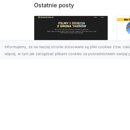
Ostatnie posty
Informujemy, że na naszej stronie stosowane są pliki cookies (tzw. ciast
więcej, w tym jak zarządzać plikami cookies za pośrednictwem swojej p
Us
Zdjęcia z drona
Pr
Tarnów – innowacyjna
Bu
perspektywa dla
Ra
Twoich projektów
T
Fotografia i filmowanie z
Tra
drona otwierają nowe
Bu
możliwości w promocji,
Spr
dokumentacji i analizie
Fi
wizu...
Rad