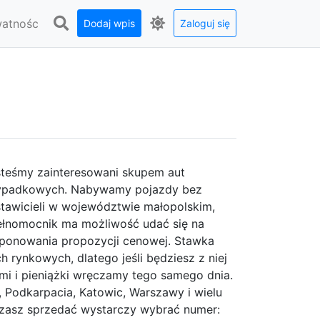
watnośc
Dodaj wpis
Zaloguj się
steśmy zainteresowani skupem aut
wypadkowych. Nabywamy pojazdy bez
tawicieli w województwie małopolskim,
pełnomocnik ma możliwość udać się na
oponowania propozycji cenowej. Stawka
h rynkowych, dlatego jeśli będziesz z niej
mi i pieniążki wręczamy tego samego dnia.
 Podkarpacia, Katowic, Warszawy i wielu
ierzasz sprzedać wystarczy wybrać numer: