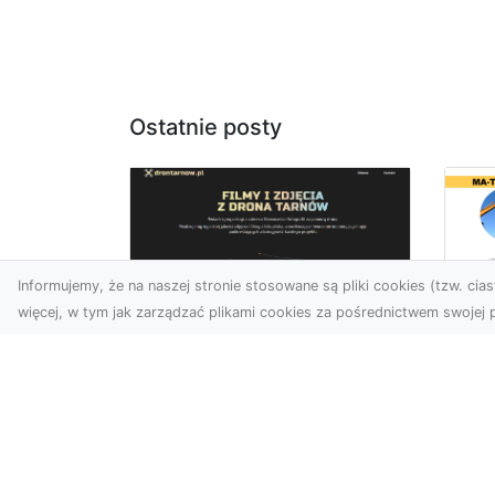
Ostatnie posty
Informujemy, że na naszej stronie stosowane są pliki cookies (tzw. ciast
więcej, w tym jak zarządzać plikami cookies za pośrednictwem swojej p
Us
Zdjęcia z drona
Pr
Tarnów – innowacyjna
Bu
perspektywa dla
Ra
Twoich projektów
T
Fotografia i filmowanie z
Tra