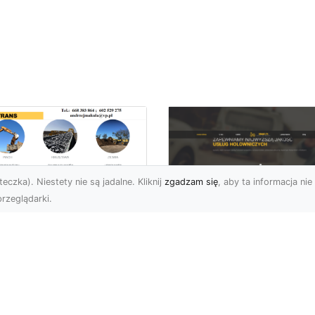
eczka). Niestety nie są jadalne. Kliknij
zgadzam się
, aby ta informacja nie 
rzeglądarki.
ługi Transportowe i
zewóz Materiałów
FHU XMar – Zaufan
dowlanych w
Partner Pomocy
domiu – Oferta MA-
Drogowej w Radomi
RANS
Okolicach
nsport Materiałów