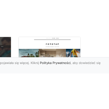
pojawiała się więcej. Kliknij
Polityka Prywatności
, aby dowiedzieć się
y
W swoim domu
poczuj się jak w
u i
Wielkiej Brytanii –
dzięki ozdobom!