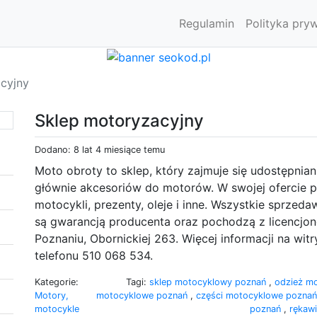
Regulamin
Polityka pry
cyjny
Sklep motoryzacyjny
Dodano: 8 lat 4 miesiące temu
Moto obroty to sklep, który zajmuje się udostępnia
głównie akcesoriów do motorów. W swojej ofercie 
motocykli, prezenty, oleje i inne. Wszystkie sprzed
są gwarancją producenta oraz pochodzą z licencjon
Poznaniu, Obornickiej 263. Więcej informacji na wit
telefonu 510 068 534.
Kategorie:
Tagi:
sklep motocyklowy poznań
,
odzież m
Motory,
motocyklowe poznań
,
części motocyklowe pozna
motocykle
poznań
,
rękaw