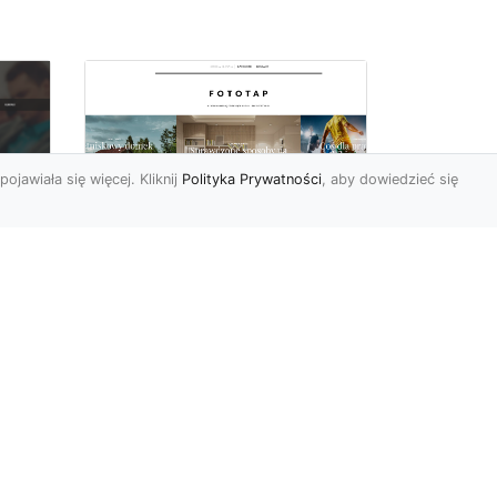
pojawiała się więcej. Kliknij
Polityka Prywatności
, aby dowiedzieć się
y
W swoim domu
poczuj się jak w
u i
Wielkiej Brytanii –
dzięki ozdobom!
Styl angielski w aranżacji
wnętrz znany jest nie od
dziś. Wiele osób bardzo go
nie
docenia za charakt...