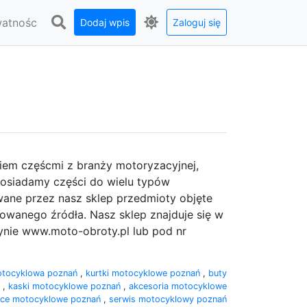
watnośc
Dodaj wpis
Zaloguj się
niem częścmi z branży motoryzacyjnej,
posiadamy części do wielu typów
awane przez nasz sklep przedmioty objęte
owanego źródła. Nasz sklep znajduje się w
rynie www.moto-obroty.pl lub pod nr
otocyklowa poznań
,
kurtki motocyklowe poznań
,
buty
ń
,
kaski motocyklowe poznań
,
akcesoria motocyklowe
ice motocyklowe poznań
,
serwis motocyklowy poznań