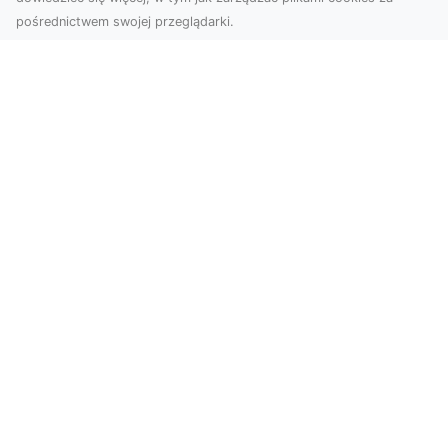
pośrednictwem swojej przeglądarki.
Zdjęcia z drona Tarnów – innowacyjna
perspektywa dla Twoich projektów
Fotografia i filmowanie z drona otwierają nowe
możliwości w promocji, dokumentacji i analizie
wizu...