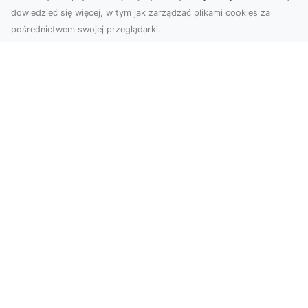
dowiedzieć się więcej, w tym jak zarządzać plikami cookies za
pośrednictwem swojej przeglądarki.
Zdjęcia z drona Tarnów – innowacyjna
perspektywa dla Twoich projektów
Fotografia i filmowanie z drona otwierają nowe
możliwości w promocji, dokumentacji i analizie
wizu...