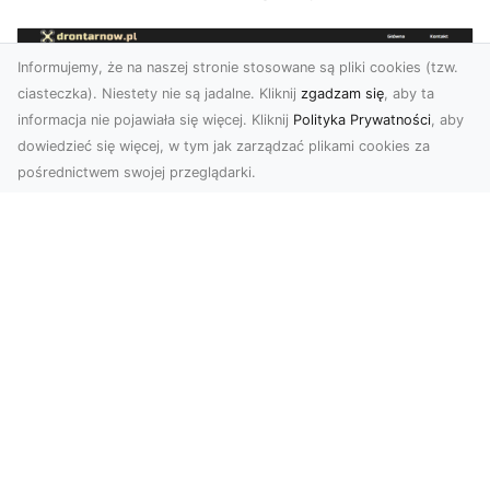
Informujemy, że na naszej stronie stosowane są pliki cookies (tzw.
ciasteczka). Niestety nie są jadalne. Kliknij
zgadzam się
, aby ta
informacja nie pojawiała się więcej. Kliknij
Polityka Prywatności
, aby
dowiedzieć się więcej, w tym jak zarządzać plikami cookies za
pośrednictwem swojej przeglądarki.
Zdjęcia z drona Tarnów – innowacyjna
perspektywa dla Twoich projektów
Fotografia i filmowanie z drona otwierają nowe
możliwości w promocji, dokumentacji i analizie
wizu...