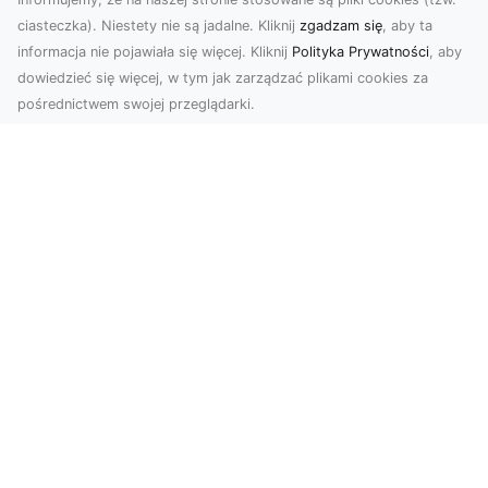
ciasteczka). Niestety nie są jadalne. Kliknij
zgadzam się
, aby ta
informacja nie pojawiała się więcej. Kliknij
Polityka Prywatności
, aby
dowiedzieć się więcej, w tym jak zarządzać plikami cookies za
pośrednictwem swojej przeglądarki.
Zdjęcia z drona Tarnów – innowacyjna
perspektywa dla Twoich projektów
Fotografia i filmowanie z drona otwierają nowe
możliwości w promocji, dokumentacji i analizie
wizu...